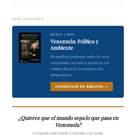
PUBLICACIONES
NUEVO LIBRO
Venezuela: Política y
Ambiente
Un análisis profundo sobre la crisis
venezolana, sus raíces políticas y el
camino hacia la reconstrucción
democrática.
CONSEGUIR EN AMAZON →
¿Quieres que el mundo sepa lo que pasa en
Venezuela?
Comparte este boletín y súmate a la causa.