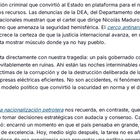
ón criminal que convirtió al Estado en plataforma para el na
s recursos. Las denuncias de la DEA, del Departamento de J
acionales muestran que el cartel que dirige Nicolás Maduro n
ino que amenaza la seguridad hemisférica. El 
cerco antinar
crece la certeza de que la justicia internacional avanza, en 
nta mostrar músculo donde ya no hay pueblo.
a directamente con nuestra tragedia: un país gobernado c
íctimas de la corrupción y de la destrucción deliberada de l
resas eléctricas eficientes. No son accidentes, ni fenómeno
n modelo político que convirtió la oscuridad en norma y el 
la nacionalización petrolera
 nos recuerda, en contraste, que
 tomar decisiones estratégicas con audacia y consenso. Ca
ó: encarnó un momento en que el país pensaba en grande, c
s de excelencia. Hoy, medio siglo después, la tarea no es añ
alioso de esa experiencia para proyectar una política energ