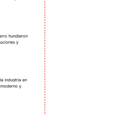
arro hundieron 
uciones y 
a industria en 
o moderno y 