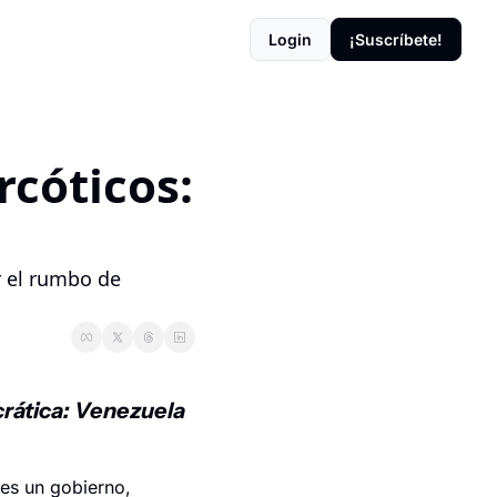
Login
¡Suscríbete!
óticos: 
 el rumbo de 
rática: Venezuela 
s un gobierno, 