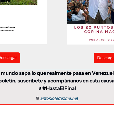
Descargar
Descarga
l mundo sepa lo que realmente pasa en Venezuel
boletín, suscríbete y acompáñanos en esta causa
✊
 #HastaElFinal
🌐
antonioledezma.net