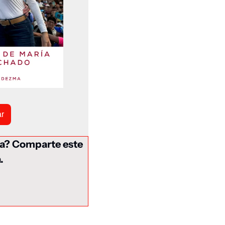
r
a? Comparte este 
.