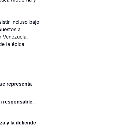
stir incluso bajo 
uestos a 
 Venezuela, 
e la épica 
ue representa 
ón responsable.
a y la defiende 