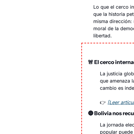
Lo que el cerco in
que la historia p
misma dirección: s
moral de la democr
libertad.
🚨
El cerco intern
La justicia glo
que amenaza la
cambio es inde
👉 
[Leer artíc
🔵
Bolivia nos rec
La jornada elec
popular puede i