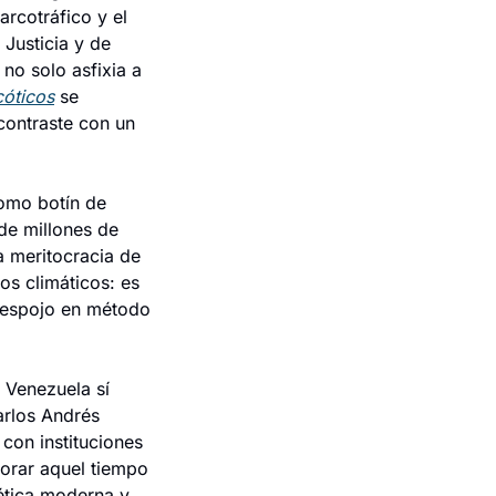
rcotráfico y el 
usticia y de 
o solo asfixia a 
cóticos
 se 
contraste con un 
omo botín de 
mafias termina inevitablemente en ruinas. Ahí están las noches interminables de millones de 
a meritocracia de 
s climáticos: es 
despojo en método 
 Venezuela sí 
rlos Andrés 
on instituciones 
orar aquel tiempo 
ética moderna y 