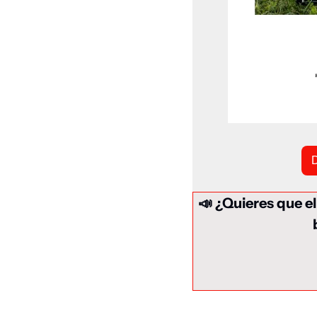
📣
 ¿Quieres que e