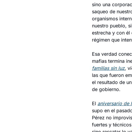
sino una corporaci
saqueo de nuestro
organismos intern
nuestro pueblo, s
estrecha y con él 
régimen que inte
Esa verdad conect
familias sin luz
, v
las que fueron emp
el resultado de u
de gobierno.
El 
aniversario de 
supo en el pasado
Pérez no improvis
fuertes y técnico
sino rescatar lo v