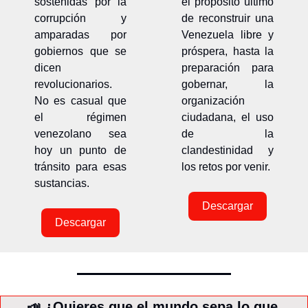
sostenidas por la 
el propósito último 
corrupción y 
de reconstruir una 
amparadas por 
Venezuela libre y 
gobiernos que se 
próspera, hasta la 
dicen 
preparación para 
revolucionarios. 
gobernar, la 
No es casual que 
organización 
el régimen 
ciudadana, el uso 
venezolano sea 
de la 
hoy un punto de 
clandestinidad y 
tránsito para esas 
los retos por venir.
sustancias.
Descargar
Descargar
📣
 ¿Quieres que el mundo sepa lo que 