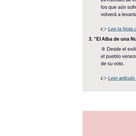
los que aún suf
volverá a levant
👉 
Lee la Nota 
3. “El Alba de una N
📎
 Desde el exil
el pueblo venezo
de su voto.
👉 
Leer artícul