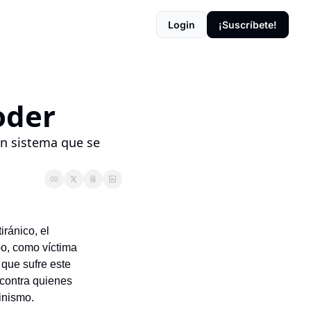
Login
¡Suscríbete!
oder
un sistema que se 
ránico, el 
o, como víctima 
que sufre este 
contra quienes 
inismo.