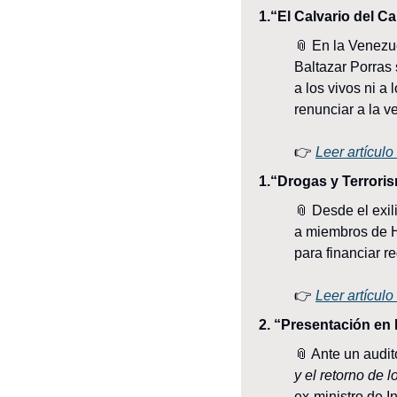
1.“El Calvario del C
📎
 En la Venezue
Baltazar Porras 
a los vivos ni a
renunciar a la v
👉 
Leer artícul
1.“Drogas y Terrori
📎
 Desde el exi
a miembros de H
para financiar r
👉 
Leer artícul
2. “Presentación en
📎
 Ante un audit
y el retorno de 
ex-ministro de I