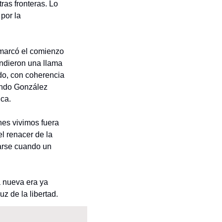
as fronteras. Lo 
por la 
marcó el comienzo 
ndieron una llama 
do, con coherencia 
undo González 
ica.
nes vivimos fuera 
l renacer de la 
arse cuando un 
 nueva era ya 
z de la libertad.