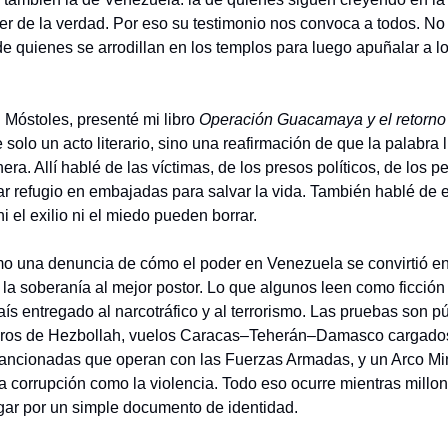
der de la verdad. Por eso su testimonio nos convoca a todos. No
de quienes se arrodillan en los templos para luego apuñalar a lo
Móstoles, presenté mi libro 
Operación Guacamaya y el retorno 
e solo un acto literario, sino una reafirmación de que la palabra l
era. Allí hablé de las víctimas, de los presos políticos, de los p
r refugio en embajadas para salvar la vida. También hablé de e
ni el exilio ni el miedo pueden borrar.
mo una denuncia de cómo el poder en Venezuela se convirtió en
la soberanía al mejor postor. Lo que algunos leen como ficción e
aís entregado al narcotráfico y al terrorismo. Las pruebas son pú
ros de Hezbollah, vuelos Caracas–Teherán–Damasco cargados d
ancionadas que operan con las Fuerzas Armadas, y un Arco Mi
la corrupción como la violencia. Todo eso ocurre mientras millo
ar por un simple documento de identidad.