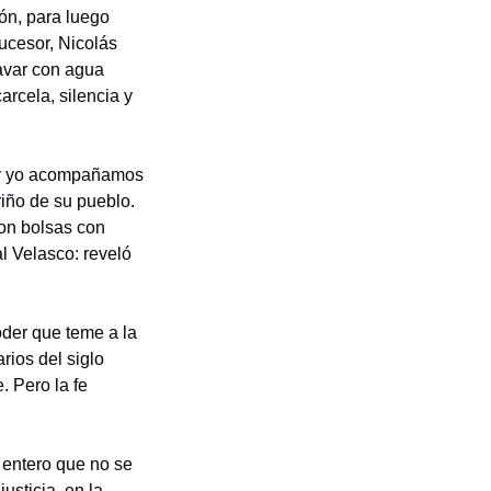
n, para luego 
ucesor, Nicolás 
avar con agua 
rcela, silencia y 
 y yo acompañamos 
iño de su pueblo. 
on bolsas con 
l Velasco: reveló 
der que teme a la 
ios del siglo 
 Pero la fe 
 entero que no se 
sticia, en la 