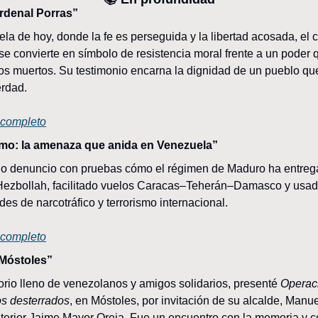
ardenal Porras”
la de hoy, donde la fe es perseguida y la libertad acosada, el c
se convierte en símbolo de resistencia moral frente a un poder q
 los muertos. Su testimonio encarna la dignidad de un pueblo que
erdad.
o completo
smo: la amenaza que anida en Venezuela”
lio denuncio con pruebas cómo el régimen de Maduro ha entreg
ezbollah, facilitado vuelos Caracas–Teherán–Damasco y usado
edes de narcotráfico y terrorismo internacional.
o completo
 Móstoles”
orio lleno de venezolanos y amigos solidarios, presenté 
Operac
los desterrados
, en Móstoles, por invitación de su alcalde, Manuel
nterior Jaime Mayor Oreja. Fue un encuentro con la memoria y con