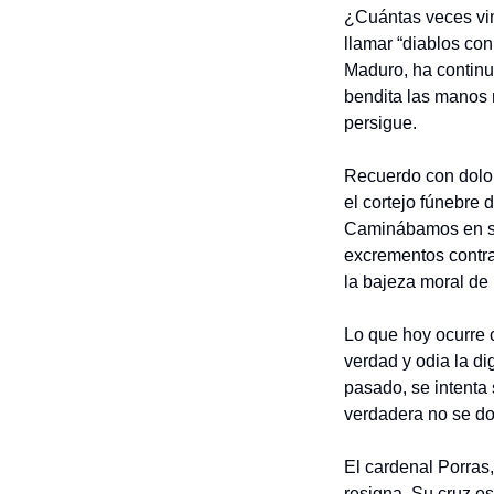
¿Cuántas veces vim
llamar “diablos con
Maduro, ha continu
bendita las manos m
persigue.
Recuerdo con dolo
el cortejo fúnebre 
Caminábamos en sil
excrementos contra 
la bajeza moral de 
Lo que hoy ocurre c
verdad y odia la di
pasado, se intenta s
verdadera no se do
El cardenal Porras,
resigna. Su cruz es