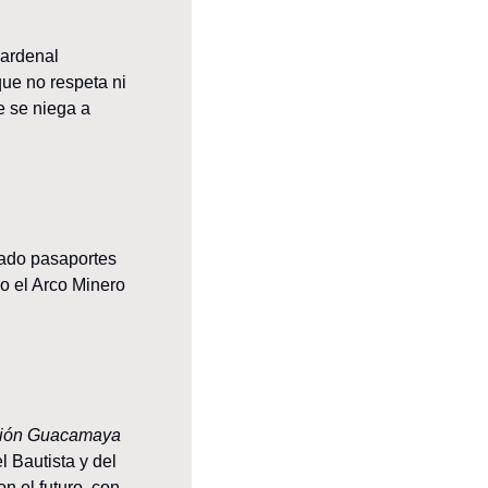
ardenal 
ue no respeta ni 
 se niega a 
ado pasaportes 
 el Arco Minero 
ión Guacamaya 
 Bautista y del 
 el futuro, con 