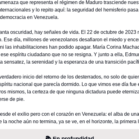
 amenaza que representa el régimen de Maduro trasciende nuestr
nternacionales y lo repito aquí: la seguridad del hemisferio pasa 
a democracia en Venezuela.
anta oscuridad, hay señales de vida. El 22 de octubre de 2023 
. Ese día, millones de venezolanos desafiaron el miedo y ence
 ni las inhabilitaciones han podido apagar. María Corina Macha
 ese espíritu ciudadano que no se resigna. Y junto a ella, Edm
la sensatez, la serenidad y la esperanza de una transición pacíf
verdadero inicio del retorno de los desterrados, no solo de quie
espíritu nacional que parecía dormido. Lo que vimos ese día fue e
ros mismos, la certeza de que ninguna dictadura puede eterniz
rse de pie.
esde el exilio pero con el corazón en Venezuela: el alba de una
a noche aún no termina, ya se ve, en el horizonte, la primera lu
📚 En profundidad