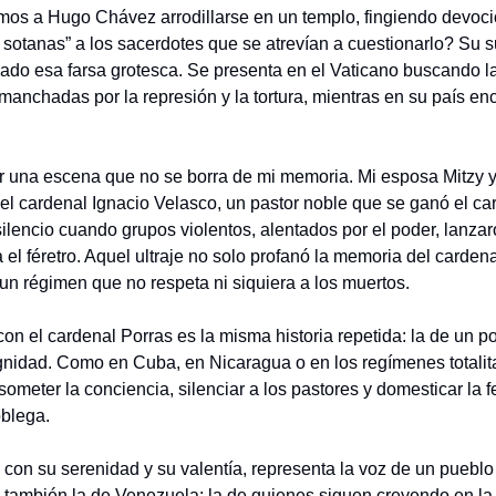
os a Hugo Chávez arrodillarse en un templo, fingiendo devoció
 sotanas” a los sacerdotes que se atrevían a cuestionarlo? Su s
ado esa farsa grotesca. Se presenta en el Vaticano buscando l
anchadas por la represión y la tortura, mientras en su país enca
r una escena que no se borra de mi memoria. Mi esposa Mitzy
del cardenal Ignacio Velasco, un pastor noble que se ganó el car
encio cuando grupos violentos, alentados por el poder, lanzar
el féretro. Aquel ultraje no solo profanó la memoria del cardena
un régimen que no respeta ni siquiera a los muertos.
on el cardenal Porras es la misma historia repetida: la de un po
gnidad. Como en Cuba, en Nicaragua o en los regímenes totalitar
ometer la conciencia, silenciar a los pastores y domesticar la fe.
blega.
 con su serenidad y su valentía, representa la voz de un pueblo
 también la de Venezuela: la de quienes siguen creyendo en la ju